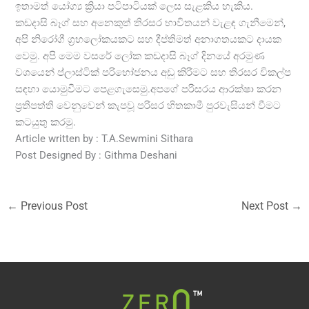
ඉතාමත් යෝග්‍ය ක්‍රියා පටිපාටියක් ලෙස සැළකිය හැකිය.
කඩදාසි බෑග් සහ අනෙකුත් තිරසර භාවිතයන් වැළඳ ගැනීමෙන්,
අපි නිරෝගී ග්‍රහලෝකයකට සහ දීප්තිමත් අනාගතයකට දායක
වෙමු. අපි මෙම වසරේ ලෝක කඩදාසි බෑග් දිනයේ අරමුණ
වශයෙන් ප්ලාස්ටික් පරිභෝජනය අඩු කිරීමට සහ තිරසර විකල්ප
සඳහා යොමුවීමට පෙළගැසෙමු.අපගේ පරිසරය ආරක්ෂා කරන
ප්‍රතිපත්ති වෙනුවෙන් කැපවූ පරිසර හිතකාමී පුරවැසියන් වීමට
කටයුතු කරමු.
Article written by : T.A.Sewmini Sithara
Post Designed By : Githma Deshani
←
Previous Post
Next Post
→