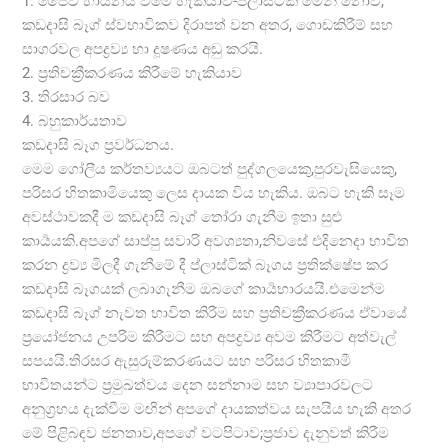
1. ජෛව හායනය වීමේ හැකියාව-ප්ලාස්ටික් මෙන් නොව,
කඩදාසි බෑග් ස්වභාවිකව දිරාපත් වන අතර, ගොඩකිරීම් සහ
සාගරවල අපද්‍රව්‍ය හා දූෂණය අඩු කරයි.
2. ප්‍රතිචක්‍රීකරණය කිරීමේ හැකියාව
3. තිරසාර බව
4. බහුකාර්යතාව
කඩදාසි බෑග ප්‍රවර්ධනය.
මෙම ගෝලීය කර්තව්‍යයට ඔබටත් පුද්ගලයෙකු,පුරවැසියෙකු,
පරිසර හිතකාමියෙකු ලෙස දායක විය හැකිය. ඔබට හැකි සෑම
අවස්ථාවකදී ම කඩදාසි බෑග් තෝරා ගැනීම ඉතා සුළු
කාර්‍යයකි.අපගේ සාප්පු සවාරි අවශ්‍යතා,නිවසේ එදිනෙදා භාවිත
කරන ද්‍රව්‍ය මිලදී ගැනීමේ දී ප්ලාස්ටික් බෑගය ප්‍රතික්ෂේප කර
කඩදාසි බෑගයක් ලබාගැනීම ඔබගේ කාර්‍යභාරයයි.එමෙන්ම
කඩදාසි බෑග් නැවත භාවිත කිරීම සහ ප්‍රතිචක්‍රීකරණය ඒවායේ
ප්‍රයෝජනය උපරිම කිරීමට සහ අපද්‍රව්‍ය අවම කිරීමට අත්වැල්
සපයයි.තිරසර ඇසුරුම්කරණයට සහ පරිසර හිතකාමී
භාවිතයන්ට ප්‍රමුඛත්වය දෙන සන්නාම සහ ව්‍යාපාරවලට
අනුග්‍රහය දැක්වීම මඟින් අපගේ දායකත්වය සැපයිය හැකි අතර
මේ පිළිබඳව ජනතාව,අපගේ වටපිටාව;ප්‍රජාව දැනුවත් කිරීම