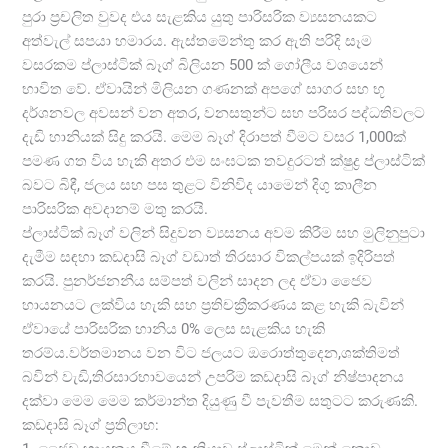
පුරා ප්‍රචලිත වුවද එය සැළකිය යුතු පාරිසරික ව්‍යසනයකට
අත්වැල් සපයා හමාරය. ඇස්තමේන්තු කර ඇති පරිදි සෑම
වසරකම ප්ලාස්ටික් බෑග් බිලියන 500 ක් ගෝලීය වශයෙන්
භාවිත වේ. ඒවායින් මිලියන ගණනක් අපගේ සාගර සහ භූ
දර්ශනවල අවසන් වන අතර, වනසතුන්ට සහ පරිසර පද්ධතිවලට
දැඩි හානියක් සිදු කරයි. මෙම බෑග් දිරාපත් වීමට වසර 1,000ක්
පමණ ගත විය හැකි අතර එම සංඝටක තවදුරටත් ක්ෂුද්‍ර ප්ලාස්ටික්
බවට බිඳී, ජලය සහ පස තුළට විනිවිද යාමෙන් දිගු කාලීන
පාරිසරික අවදානම් මතු කරයි.
ප්ලාස්ටික් බෑග් වලින් සිදුවන ව්‍යසනය අවම කිරීම සහ මුලිනුපුටා
දැමීම සඳහා කඩදාසි බෑග් වඩාත් තිරසාර විකල්පයක් ඉදිරිපත්
කරයි. පුනර්ජනනීය සම්පත් වලින් සාදන ලද ඒවා ජෛව
හායනයට ලක්විය හැකි සහ ප්‍රතිචක්‍රීකරණය කළ හැකි බැවින්
ඒවායේ පාරිසරික හානිය 0% ලෙස සැළකිය හැකි
තරම්ය.වර්තමානය වන විට ජලයට ඔරොත්තුදෙන,ශක්තිමත්
බවින් වැඩි,තිරසාරභාවයෙන් උපරිම කඩදාසි බෑග් නිෂ්පාදනය
දක්වා මෙම මෙම කර්මාන්ත දියුණු වී පැවතීම සතුටට කරුණකි.
කඩදාසි බෑග් ප්‍රතිලාභ: