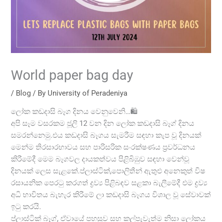
World paper bag day
/
Blog
/ By
University of Peradeniya
ලෝක කඩදාසි බෑග දිනය වෙනුවෙනි…🛍
අපි සෑම වසරකම ජූලි 12 වන දින ලෝක කඩදාසි බෑග් දිනය
සමරන්නෙමු.එය කඩදාසි බෑගය සැමරීම සඳහා කැප වූ දිනයක්
මෙන්ම තිරසාරභාවය සහ පාරිසරික සංරක්ෂණය ප්‍රවර්ධනය
කිරීමේදී මෙම බෑගවල දායකත්වය පිළිබිඹුව සඳහා වෙන්වූ
දිනයක් ලෙස සැළකේ.ප්ලාස්ටික්,පොලිතීන් ඇතුළු අනෙකුත් විෂ
රසායනික පෙරටු කරගත් ද්‍රව්‍ය පිළිබඳව සළකා බැලීමේදී එම ද්‍රව්‍ය
අධි භාවිතය බැහැර කිරීමේ ලා කඩදාසි බෑගය විශාල වූ සේවාවක්
ඉටු කරයි.
ප්ලාස්ටික් බෑග්, ඒවායේ පහසුව සහ කල්පැවැත්ම නිසා ලෝකය