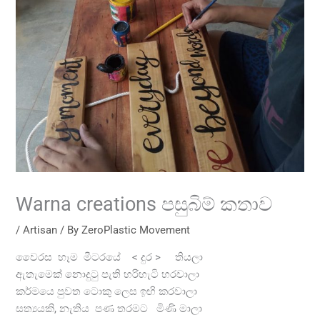
Warna creations පසුබිම් කතාව
/
Artisan
/ By
ZeroPlastic Movement
වෛරස හෑම මීටරයේ < දුර > තියලා
ඇතැමෙක් නොදුටු පැති හරිහැටි හරවාලා
කර්මයෙ පුවත ටොකු ලෙස ඉඟි කරවාලා
සත්‍යයකි, නැතිය පණ තරමට මිණි මාලා