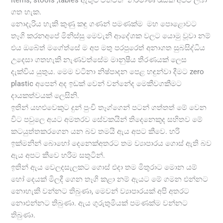
ගත හැක.
නොදැරිය හැකි කුණු කඳු ගණන් පමණක්ම මහ පොළොවට
තෑගි කරනඅපේ මිනිස්සු මෙවැනි ආදේශක වලට යොමු වූවා නම්
එය ඔබේත් මගේත්සේ ම අප මතු පරපුරෙත් අනාගත සුබසිද්ධිය
උදෙසා ගතහැකි නැණවත්සේම මානුෂීය තීරණයක් ලෙස
දැක්විය යුතුය. මෙම වටිනා නිෂ්පාදන පෙළ හඳුන්වා දීමට zero
plastic අපෙන් අද ඉඩක් වෙන් වන්නේද මෙකීවගකීමට
දායකත්වයක් ලෙසිනි.
ඉතින් යහළුවෙකුට දුන් පුංචි තෑග්ගෙන් පටන් ගත්තත් මේ වෙන
විට පවුලෙ අයට අමතරව සේවකයින් තිදෙනෙකුද සහිතව මේ
කටයුත්තකරගෙන යන බව තමයි ඇය අපට කීවෙ. හරි
ඉක්මනින් බොහෝ දෙනෙක්අතරට තම ව්‍යාපාරය ගොස් ඇති බව
ඇය අපට කීවෙ හරිම සතුටින්.
ඉතින් ඇය වෙලදසැලකට ගොස් එදා තම මිතුරාට මොන යම්
හෝ දෙයක් මිලදී ගෙන තෑගි කළා නම් ඇයට මේ ගමන එන්නට
නොහැකි වන්නට තිබුණා,
මෙවන්
ව්‍යාපාරයක් අපි අතරට
නොඑන්නට තිබුණා. ඇය ගුරුතුමියක් පමණක්ම වන්නට
තිබුණා.