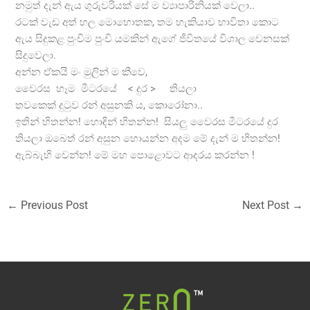
නමුත් දැන් ඇය ගුරුවරියක් සේ ම ව්‍යාපාරිනියක් වෙලා..
රටක් වැඩ අත් හල මොහොතක, තම හැකියාව භාවිතා කොට
ඇය සිදුකළ පුංචිම පුංචි යමකින් ඇගේ ජීවිතයේ විශාල වෙනසක්
සිදුවෙලා.
අන්න ඒකයි මං මුලින් ම කීවෙ,
වෛරස හෑම මීටරයේ < දුර > තියලා
තවකෙක් දුටුව රන් අසුන
කි
ය
,
කොරෝනා..
ඉතින් හිතන්න! හොඳින් හිතන්න! සියලු වෛරස මීටරයේ දුර
තියලා ඔබෙත් රන් අසුන හොයන්න අදම මේ දැන් ම හිතන්න!
ඇබ්බැහි වෙන්න! මේ මහ පොළොවට ආදරය කරන්න !
←
Previous Post
Next Post
→