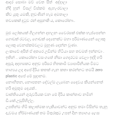
ආදර සොබා මව් වෙත සිත් අද්දාලා
නිදි හුන් විසල් විස්කම් ඇහැ-රවාලා
කිව යුතු යමකි, නුවණින් හැම අමතාලා
තවකෙක් දුටුව රන් අසුනකි ය, කොරෝනා..
මුළු ලෝකයක් ගිලගන්න දඟලන වෛරසක් එක්ක හැප්පෙන්න
ගොඩක් රටවල, ගොඩක් දෙනෙක්ට මහා පරිමාණයෙන් ලොකු
ලොකු වෙනස්කම්වලට මුහුණ දෙන්න වුණා.
ලංකාවේ අපිත් ඒ අතරෙ උඩින්ම හිටියා සහ තවමත් ඉන්නවා .
ඉතින් .. කොරෝනා වසංගතේ නිසා ගෙදරටම වෙලා ඉද්දි හරි
අපූරු අදහසකට අනුව පරිසර හිතකාමී ව්‍යාපාරිනියක වීමට
භාග්‍යය ලද අපේ දිරිය කතක් ගැන කතා කරන්නට තමයි zero
plastic අපේ මේ සූදානම.
නොහිතන, නොපතන දේවල්ම ලැබෙන දෛවය කියන්නෙත්
හරි අමුතුම දෙයක්..
වෘත්තියෙන් ගුරුවරියක වන මේ දිරිය කාන්තාව නමින්
ඩී.කේ.උඩුපිහිල්ල.
උපතින්ම හිමි කලාත්මක හැකියාවන්ට අනුව තමා විසින්ම තැනූ
දැවමය නිර්මාණයක් තම මිතුරකුට උපන් දින ත්‍යාගය ලෙස