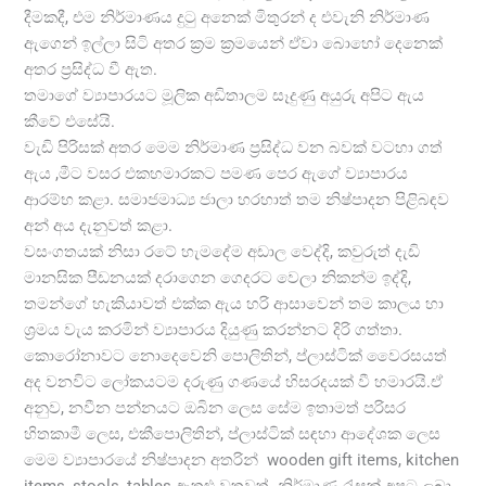
දීමකදී, එම නිර්මාණය දුටු අනෙක් මිතුරන් ද එවැනි නිර්මාණ
ඇගෙන් ඉල්ලා සිටි අතර ක්‍රම ක්‍රමයෙන් ඒවා බොහෝ දෙනෙක්
අතර ප්‍රසිද්ධ වී ඇත.
තමාගේ ව්‍යාපාරයට මූලික අඩිතාලම සෑදුණු අයුරු අපිට ඇය
කීවේ එසේයි.
වැඩි පිරිසක් අතර මෙම නිර්මාණ ප්‍රසිද්ධ වන බවක් වටහා ගත්
ඇය ,මීට වසර එකහමාරකට පමණ පෙර ඇගේ ව්‍යාපාරය
ආරම්භ කළා. සමාජමාධ්‍ය ජාලා හරහාත් තම නිෂ්පාදන පිළිබඳව
අන් අය දැනුවත් කළා.
වසංගතයක් නිසා රටේ හැමදේම අඩාල වෙද්දි, කවුරුත් දැඩි
මානසික පීඩනයක් දරාගෙන ගෙදරට වෙලා නිකන්ම ඉද්දි,
තමන්ගේ හැකියාවත් එක්ක ඇය හරි ආසාවෙන් තම කාලය හා
ශ්‍රමය වැය කරමින් ව්‍යාපාරය දියුණු කරන්නට දිරි ගත්තා.
කොරෝනාවට නොදෙවෙනි පොලිතින්, ප්ලාස්ටික් වෛරසයත්
අද වනවිට ලෝකයටම දරුණු ගණයේ හිසරදයක් වී හමාරයි.ඒ
අනුව, නවීන පන්නයට ඔබින ලෙස සේම ඉතාමත් පරිසර
හිතකාමී ලෙස, එකීපොලිතින්, ප්ලාස්ටික් සඳහා ආදේශක ලෙස
මෙම ව්‍යාපාරයේ නිෂ්පාදන අතරින් wooden gift items, kitchen
items, stools ,tables ඇතුළු වතවත් නිර්මාණ රැසක් අපට ලබා