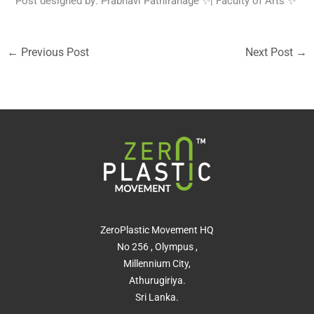
Post designed by: Prabhavi Pathiranage ✨| Faculty of Arts ✨
←
Previous Post
Next Post
→
ZeroPlastic Movement HQ
No 256 , Olympus ,
Millennium City,
Athurugiriya.
Sri Lanka.