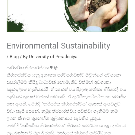
Environmental Sustainability
/
Blog
/ By
University of Peradeniya
පාරිසරික තිරසාරත්වය🌳🍃
තිරසාරත්වය යනු අනාගත පරම්පරාවන්ට ඔවුන්ගේ අවශ්‍යතා
සපුරාලීමට කිසිදු බාධාවක් නොමැතිව වත්මන් අවශ්‍යතා
සපුරාලීමේ හැකියාවයි. තිරසාරත්වය පිළිබඳ කතිකා කිරීමේදී එය
පැතිකඩ තුනක් ඔස්සේ හඹායයි. ඒ ආර්ථික,පාරිසරික හා සමාජීය
යන අංශයි. මෙහිදී “පාරිසරික තිරසාරත්වය” අනෙක් අංශවලට
වඩා කැපී පෙනේ. නමුදු තිරසාරත්වය පවත්වා ගැනීමට නම්
ඉහත කී අංශ තුනෙහිම තුලිතතාවය පැවතිය යුතුය.
මෙහිදී “පාරිසරික තිරසාරත්වය” තිරසාර සංවර්ධනය තුළ දක්නට
ලැබෙන්නා වූ මූල බීජයයි. මන්දයත් තිරසාර සංවර්ධනය