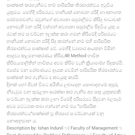
සාක්ෂාත් කරගැනීමට නම් පාරිසරික තිරසාරත්වය ඉටුවිය
යුතුමය. මෙහිදී පරිසරයට හානියක් නොවන පරිදි හා අනාගත
පරම්පරාවන්ට ඔවුන්ගේ අවශ්‍යතා සපුරාලීමට කිසිදු බාධාවක්
නොමැති වන පරිදි වත්මන් අවශ්‍යතා සපුරාලීම සිදුවිය යුතු ය.
රටක් තම සංවර්ධන ඉලක්ක කරා ගමන් කිරීමේදී පරිසරයට
හානියක් නොවන පරිදි සිදු කරන්නේ නම් එහි පාරිසරික
තිරසාරත්වය සාක්ෂාත් වේ. මෙහිදී ව්‍යාපාර ආයතන විසින්
අපද්‍රව්‍ය කළමනාකරණය කිරීම,4R Method භාවිත
කිරීම,පොලිතීන් භාවිතය අවම කිරීම වැනි ක්‍රියාමාර්ග සිදුකරයි.
එසේම වන රෝපණයට දායක වෙමින් පාරිසරික තිරසාරත්වය
සාක්ෂාත් කර ගැනීමට ද කටයුතු කරයි.
දිනක් හෝ ජීවත් වීමට අයිතිය ලබාදෙන සොබාදහමේ අපූරු
නිමැවුම වන තුරුලතා ආරක්ෂා කර ගැනීම අප සතු යුතුකමකි.
සංවර්ධන ඉලක්ක කරා ලඟා වීමේදී පරිසරයට සිදුවන බලපෑම්
අවම මට්ටමක තබා ගන්නේ නම් එය “පාරිසරික
තිරසාරත්වය”සාක්ෂාත් වූ තිරසාර සංවර්ධනයක් වනු
නොඅනුමාන ය.
Description by: Ishan Indunil ✨| Faculty of Management ✨