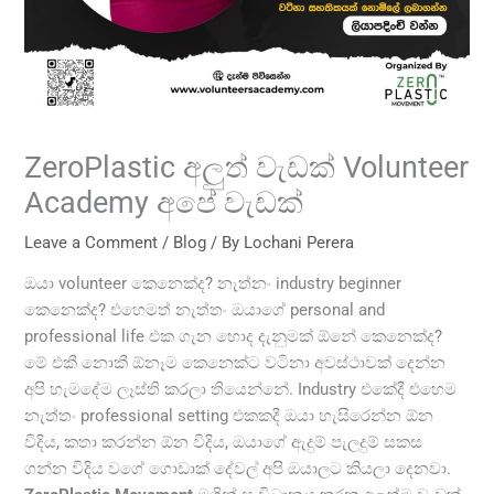
ZeroPlastic අලුත් වැඩක් Volunteer
Academy අපේ වැඩක්
Leave a Comment
/
Blog
/ By
Lochani Perera
ඔයා volunteer කෙනෙක්ද? නැත්නං industry beginner
කෙනෙක්ද? එහෙමත් නැත්තං ඔයාගේ personal and
professional life එක ගැන හොද දැනුමක් ඕනේ කෙනෙක්ද?
මේ එකී නොකී ඕනෑම කෙනෙක්ට වටිනා අවස්ථාවක් දෙන්න
අපි හැමදේම ලෑස්ති කරලා තියෙන්නේ. Industry එකේදී එහෙම
නැත්තං professional setting එකකදී ඔයා හැසිරෙන්න ඕන
විදිය, කතා කරන්න ඕන විදිය, ඔයාගේ ඇදුම් පැලදුම් සකස
ගන්න විදිය වගේ ගොඩාක් දේවල් අපි ඔයාලට කියලා දෙනවා.