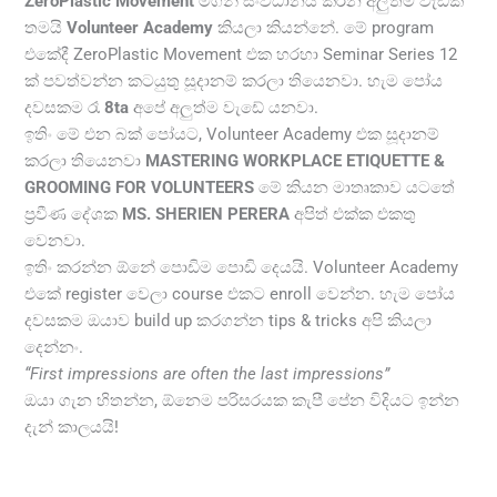
ZeroPlastic Movement
මගින් සංවිධානය කරන අලුත්ම වැඩක්
තමයි
Volunteer Academy
කියලා කියන්නේ. මේ program
එකේදී ZeroPlastic Movement එක හරහා Seminar Series 12
ක් පවත්වන්න කටයුතු සූදානම් කරලා තියෙනවා. හැම පෝය
දවසකම රෑ
8ta
අපේ අලුත්ම වැඩේ යනවා.
ඉතිං මේ එන බක් පෝයට, Volunteer Academy එක සූදානම්
කරලා තියෙනවා
MASTERING WORKPLACE ETIQUETTE &
GROOMING FOR VOLUNTEERS
මේ කියන මාතෘකාව යටතේ
ප්‍රවීණ දේශක
MS. SHERIEN PERERA
අපිත් එක්ක එකතු
වෙනවා.
ඉතිං කරන්න ඕනේ පොඩිම පොඩි දෙයයි. Volunteer Academy
එකේ register වෙලා course එකට enroll වෙන්න. හැම පෝය
දවසකම ඔයාව build up කරගන්න tips & tricks අපි කියලා
දෙන්නං.
“First impressions are often the last impressions”
ඔයා ගැන හිතන්න, ඕනෙම පරිසරයක කැපී පේන විදියට ඉන්න
දැන් කාලයයි!