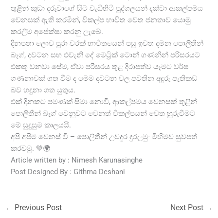
තුළින් කුඩා දරුවාගේ සිට වැඩිහිටි පුද්ගලයන් දක්වා ආකල්පමය
වෙනසක් ඇති කරමින්, විකල්ප භාවිත වෙත ජනතාව යොමු
කරලීම අපේක්ෂා කරනු ලැබේ.
දිනපතා ලොව පුරා වරක් භාවිතයෙන් පසු ඉවත දමන පොලිතීන්
බෑග්, දවටන සහ එවැනි දේ මෙට්‍රික් ටොන් ගණනින් පරිසරයට
එකතු වනවා සේම, ඒවා පරිසරය තුළ දිරාපත්ව යෑමට වර්ෂ
ගණනාවක් ගත වීම ද මෙම දවටන වල පවතින අදුරු පැතිකඩ
බව හදුනා ගත යුතුය.
එක් දිනකට පමණක් සීමා නොවී, ආකල්පමය වෙනසක් තුළින්
පොලිතීන් බෑග් වෙනුවට වෙනත් විකල්පයන් වෙත හුරුවීමට
මේ සුදුසුම කාලයයි.
අපි අපිම වෙනස් වී – පොලිතීන් උවදුර දුරලමු- මිහිමව සුවපත්
කරවමු. 💚🌍
Article written by : Nimesh Karunasinghe
Post Designed By : Githma Deshani
←
Previous Post
Next Post
→