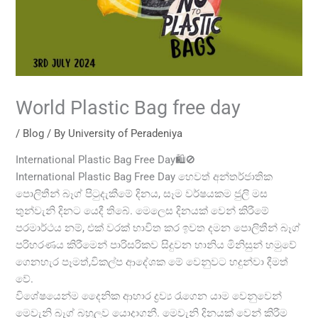
World Plastic Bag free day
/
Blog
/ By
University of Peradeniya
International Plastic Bag Free Day🛍️🚫
International Plastic Bag Free Day හෙවත් අන්තර්ජාතික
පොලිතීන් බෑග් පිටුදැකීමේ දිනය, සෑම වර්ෂයකම ජුලි මස
තුන්වැනි දිනට යෙදී තිබේ. මෙලෙස දිනයක් වෙන් කිරීමේ
පරමාර්ථය නම්, එක් වරක් භාවිත කර ඉවත දමන පොලිතීන් බෑග්
පරිහරණය කිරීමෙන් පාරිසරිකව සිදුවන හානිය මිනිසුන් හමුවේ
ගෙනහැර පෑමත්,විකල්ප ආදේශක මේ වෙනුවට හදුන්වා දීමත්
වේ.
විශේෂයෙන්ම දෛනික ආහාර ද්‍රව්‍ය රැගෙන යාම වෙනුවෙන්
මෙවැනි බෑග් බහුලව යොදාගනී. මෙවැනි දිනයක් වෙන් කිරීම