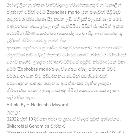
ඕස්ට්‍රේලියානු ජාතික විශ්වවිද්‍යාල පර්යේෂකයකු වන ‘කොලින්
ජැක්සන්’ විසින් මෙම Zophobas morio යන පණුවන් පිළිබඳව
තවදුරටත් පර්යේෂණ සිදු කරන ලදී. එහි ප්‍රතිඵලයක් ලෙස මෙම
පණුවන්ගේ බඩවැල්වල ඇති බැක්ටීරියා විසින් ප්ලාස්ටික් අණුක
මට්ටමින් ජීර්ණය කරන්නෙ කෙසේද යන්න පිළිබඳව තොරතුරු
ඉදිරිපත් කිරීමට මොහු සමත් විය.
අනාගත ලෝකයට සුනාමියක් බඳු ව්‍යසනයකට මග පාදන මෙම
ප්ලාස්ටික් නම් දරුණු රකුසාව පරාජය කොට හරිතවත් පරිසරයක්
ගොඩ නැඟීම උදෙසා ස්වාභාවධර්මයේ අපූර්ව නිර්මාණයක් වන
මෙම ‘Zophobas morio’පණු විශේෂය අමිල සම්පතක් බවට
වර්තමාන වන විට පරිවර්තනය වෙමින් පවතී.මොවුන්
සොබාදහම් මාතාව තමාව ම ආරක්ෂා කර ගැනීම උදෙසා
නිර්මාණය කරන ලද පලිහක් බඳු ජිවීන් කොට්ටාසයක් ලෙස ද
හැඳින්විය හැක.
Article By – Nadeesha Mayomi
මූලාශ්‍ර :
2022 ජූනි 19 දිවයින ඉරිදා සංග්‍රහයේ විදෙස් පුවත් අතිරේකය.
Microbial Genomics වාර්තාව