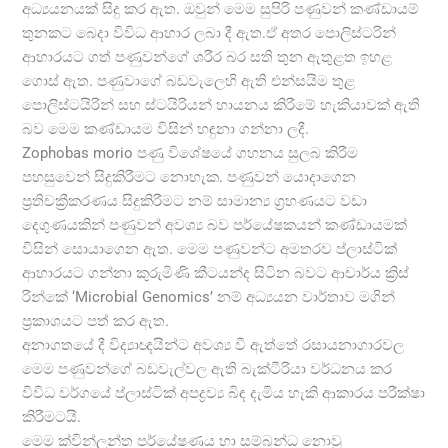
අධ්‍යයනයක් සිදු කර ඇත. ඔවුන් මෙම සුපිරි පණුවන් කණ්ඩායම්
තුනකට බෙදා විවිධ ආහාර ලබා දී ඇත.ඒ අතර පොලිස්ටරින්
ආහාරයට ගත් පණුවන්ගේ ශරීර බර සති තුන ඇතුළත ඉහළ
ගොස් ඇත. පණුවාගේ බඩවැලෙහි ඇති එන්සයිම තුළ
පොලිස්ටයිරින් සහ ස්ටයිරියන් හායනය කිරීමේ හැකියාවක් ඇති
බව මෙම කණ්ඩායම විසින් හඳුනා ගන්නා ලදී.
Zophobas morio පණු විශේෂයේ ගහනය සුලබ කිරීම
පහසුවෙන් සිදුකිරීමට නොහැක. පණුවන් යොදාගෙන
ප්‍රතිචක්‍රීකරණය සිදුකිරීමට නම් සාමාන්‍ය ග්‍රහණයට වඩා
දෙගුණයකින් පණුවන් අවශ්‍ය බව පර්යේෂකයන් කණ්ඩායමක්
විසින් සොයාගෙන ඇත. මෙම පණුවන්ට අමතරව ප්ලාස්ටික්
ආහාරයට ගන්නා කුරුමිණි කීටයන්ද සිටින බවට ආචාර්ය ක්‍රිස්
රින්කේ ‘Microbial Genomics’ නම් අධ්‍යයන වාර්තාව මගින්
ප්‍රකාශයට පත් කර ඇත.
අනාගතයේ දී විද්‍යාඥයින්ට අවශ්‍ය වී ඇත්තේ රසායනාගාරවල
මෙම පණුවන්ගේ බඩවැල්වල ඇති බැක්ටීරියා වර්ධනය කර
විවිධ වර්ගයේ ප්ලාස්ටික් අපද්‍රව්‍ය බිඳ දැමිය හැකි ආකාරය පරීක්ෂා
කිරීමටයි.
මෙම ක්වින්ලන්ත පර්යේෂණය හා සම්බන්ධ නොවූ