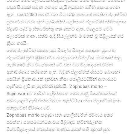
එහෙත් මෙම ප්ලාස්ටික් අපද්‍රව්‍ය දිරාපත් වීමට ආසන්න වශයෙන්
වසර සියයක් පමණ ගතවේ යැයි අධ්‍යයන මගින් සොයාගෙන
ඇත. වසර 2050 පමණ වන විට වර්තමානයේ පවතින ප්ලාස්ටික්
ප්‍රමාණයට වඩා තුන් ගුණයකින් ලෝකයේ ප්ලාස්ටික් නිෂ්පාදනය
සිදුවේ යැයි ඇස්තමේන්තු ගත කොට ඇත. එලෙසම මෙම
ප්ලාස්ටික් ශාක , සත්ව ආදී සියල්ලන්ට ම මහත් වූ පිළිලයක් සේ
ක්‍රියා කරයි.
මෙම ප්ලාස්ටික් ව්‍යසනයට විකල්ප විසඳුම් සොයන යුගයක
ප්ලාස්ටික් ප්‍රතිචක්‍රීකරණය වෙනුවෙන් විප්ලවීය වෙනසක් කල
හැකි කෘමී කීට විශේෂයක් මේ වන විට විද්‍යාඥයන් විසින්
අනාවරණය කරගෙන ඇත. ඔවුන් ප්ලාස්ටික් රසයට බොහෝ
සෙයින් ප්‍රියතාවයක් දක්වන නිසා පොලිස්ටයිරින් ආහාරයට
ගැනීමට දැඩි කැමැත්තක් දක්වයි. ‘Zophobas morio –
Superworms’ නමින් හැඳින්වෙන මෙම පණු විශේෂයන්ගේ
බඩවැලෙහි ඇති එන්සයිම හා බැක්ටීරියා නිසා ප්ලාස්ටික් ඉතා
පහසුවෙන් ජීර්ණය වේ.
Zophobas morio පණුවා සහ පොලිස්ටරීන් ජීර්ණය අතර
පවත්නා සහසම්බන්ධතාවය පිළිබඳව ක්වින්ස්ලන්ත
විශ්වවිද්‍යාලයේ පර්යේෂක කණ්ඩායමක් සති තුනක් පුරා