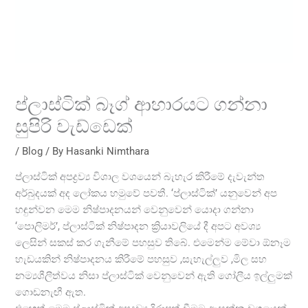
ප්ලාස්ටික් බෑග් ආහාරයට ගන්නා
සුපිරි වැඩ්ඩෙක්
/
Blog
/ By
Hasanki Nimthara
ප්ලාස්ටික් අපද්‍රව්‍ය විශාල වශයෙන් බැහැර කිරීමේ දැවැන්ත
අර්බුදයක් අද ලෝකය හමුවේ පවතී. ‘ප්ලාස්ටික්’ යනුවෙන් අප
හඳුන්වන මෙම නිෂ්පාදනයන් වෙනුවෙන් යොදා ගන්නා
‘පොලිමර්’, ප්ලාස්ටික් නිෂ්පාදන ක්‍රියාවලියේ දී අපට අවශ්‍ය
ලෙසින් සකස් කර ගැනීමේ පහසුව තිබේ. එමෙන්ම මේවා ඕනෑම
හැඩයකින් නිෂ්පාදනය කිරීමේ පහසුව ,සැහැල්ලුව ,මිල සහ
නම්‍යශීලීත්වය නිසා ප්ලාස්ටික් වෙනුවෙන් ඇති ගෝලීය ඉල්ලුමක්
ගොඩනැඟී ඇත.