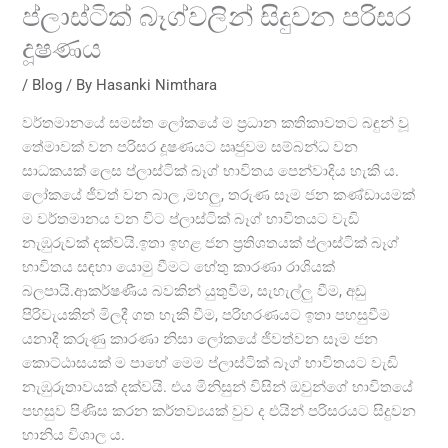
ප්ලාස්ටික් බෑග්වලින් සිදුවන පරිසර
දූෂණය
/
Blog
/ By
Hasanki Nimthara
වර්තමානයේ සමස්ත ලෝකයේ ම ප්‍රධාන කතිකාවතට බඳුන් වූ
තේමාවක් වන පරිසර දූෂණයට ඍජුවම සම්බන්ධ වන
සාධකයක් ලෙස ප්ලාස්ටික් බෑග් භාවිතය පෙන්වාදිය හැකි ය.
ලෝකයේ ජීවත් වන බාල ,මහලු, තරුණ සෑම ජන කණ්ඩායමක්
ම වර්තමානය වන විට ප්ලාස්ටික් බෑග් භාවිතයට වැඩි
නැඹුරුවක් දක්වයි.ඉතා ඉහළ ජන ප්‍රතිශතයක් ප්ලාස්ටික් බෑග්
භාවිතය සඳහා යොමු වීමට හේතු කාරණා රාශියක්
බලපායි.ආකර්ෂණීය බවකින් යුතුවීම, සැහැල්ලු වීම, අඩු
පිරිවැයකින් මිලදී ගත හැකි වීම, පරිහරණයට ඉතා පහසුවීම
යනාදී කරුණු කාරණා නිසා ලෝකයේ ජීවත්වන සෑම ජන
කොට්ඨාසයක් ම පාහේ මෙම ප්ලාස්ටික් බෑග් භාවිතයට වැඩි
නැඹුරුතාවයක් දක්වයි. එය මිනිසුන් විසින් ඔවුන්ගේ භාවිතයේ
පහසුව පිණිස කරන කර්තව්‍යයක් වුව ද එයින් පරිසරයට සිදුවන
හානිය විශාල ය.