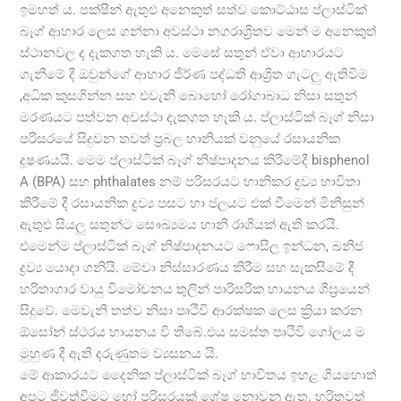
ඉමහත් ය. පක්ෂීන් ඇතුළු අනෙකුත් සත්ව කොට්ඨාස ප්ලාස්ටික්
බෑග් ආහාර ලෙස ගන්නා අවස්ථා නගරාශ්‍රිතව මෙන් ම අනෙකුත්
ස්ථානවල ද දැකගත හැකි ය. මෙසේ සතුන් ඒවා ආහාරයට
ගැනීමේ දී ඔවුන්ගේ ආහාර ජීර්ණ පද්ධති ආශ්‍රිත ගැටලු ඇතිවීම
,අධික කුසගින්න සහ එවැනි බොහෝ රෝගාබාධ නිසා සතුන්
මරණයට පත්වන අවස්ථා දැකගත හැකි ය. ප්ලාස්ටික් බෑග් නිසා
පරිසරයේ සිදුවන තවත් ප්‍රබල හානියක් වනුයේ රසායනික
දූෂණයයි. මෙම ප්ලාස්ටික් බෑග් නිෂ්පාදනය කිරීමේදී bisphenol
A (BPA) සහ phthalates නම් පරිසරයට හානිකර ද්‍රව්‍ය භාවිතා
කිරීමේ දී රසායනික ද්‍රව්‍ය පසට හා ජලයට එක් වීමෙන් මිනිසුන්
ඇතුළු සියලු සතුන්ට සෞඛ්‍යමය හානි රාශියක් ඇති කරයි.
එමෙන්ම ප්ලාස්ටික් බෑග් නිෂ්පාදනයට ෆොසිල ඉන්ධන, ඛනිජ
ද්‍රව්‍ය යොදා ගනියි. මේවා නිස්සාරණය කිරීම සහ සැකසීමේ දී
හරිතාගාර වායු විමෝචනය තුලින් පාරිසරික හායනය ශීඝ්‍රයෙන්
සිදුවේ. මෙවැනි තත්ව නිසා පෘථිවි ආරක්ෂක ලෙස ක්‍රියා කරන
ඕසෝන් ස්ථරය හායනය වී තිබේ.එය සමස්ත පෘථිවි ගෝලය ම
මුහුණ දී ඇති දරුණුතම ව්‍යසනය යි.
මේ ආකාරයට දෛනික ප්ලාස්ටික් බෑග් භාවිතය ඉහළ ගියහොත්
අපට ජීවත්වීමට හෝ පරිසරයක් ශේෂ නොවනු ඇත. හරිතවත්