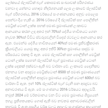
ලෝකයේ ප්ලාස්ටික් බෑග් කොපමණ සංඛ්‍යාවක් පරිහරණය
වනවා ද යන්නට හොඳම නිදර්ශනයක් ලෙස ලංකාවේ ප්ලාස්ටික්
බෑග් පරිහරණය, 2016 වර්ෂයේ සංගණනයකට අනුව මෙලෙස
පෙන්වා දිය හැකි‍ ය. 2016 වර්ෂයේ දී ප්ලාස්ටික් සහ පොලිතින්
මෙට්‍රික් ටොන් ලක්ෂ පහක් පමණ ප්‍රමාණයක් ලංකාවට
ආනයනය කරන ලද අතර ඉන් 70%ක් දේශීය භාවිතයට ගෙන
නැවත 30%ක් විවිධ ස්වරූපවලින් විදෙස් රටවලට ආනයනය කර
ඇත. එමෙන්ම දේශීය භාවිතයෙන් 40%ක් පමණ ප්‍රතිචක්‍රීකරණ
ක්‍රියාවලියට යොමු කළ අතර ඉතිරි 30%ක ප්‍රමාණය ඍජුව ම
පරිසරයට එකතු වී ඇත. මෙම ප්ලාස්ටික් සහ පොලිතින් මෙට්‍රික්
ටොන් ලක්ෂ පහෙන් ප්ලාස්ටික් බෑග් ප්‍රමාණය මෙට්‍රික් ටොන්
ලක්ෂ දෙකක් ඉක්මවා ඇති බව වාර්තා වේ. ලංකාවේ දෛනිකව
ජනනය වන අපද්‍රව්‍ය මෙට්‍රික්ටොන් 8500 ක් පමණ ප්‍රමාණයෙන්
ප්ලාස්ටික් පොලිතින් අපද්‍රව්‍ය ප්‍රමාණය මෙට්‍රික් ටොන් 600ක් බව
වාර්තා වී ඇත. ඉන් 10% ප්ලාස්ටික් බෑග් වැනි ඝන අපද්‍රව්‍ය බව
අනාවරණය වී ඇත. මේ සංගණනය 2016 වර්ෂයට අදාළවයි.
නමුත් 2024 මේ වර්තමානය වන විට මෙම ප්‍රමාණය ශීඝ්‍රයෙන්
ඉහළ ප්‍රතිශතයකට ගොස් ඇති බව නවතම අනාවරණවලින්
තහවුරු වී ඇත.පසුගිය වර්ෂ වලට අදාලව සංගණනය කළහොත්