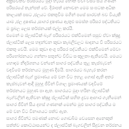
අක්‍රමවත්ව පරිසරයට මුදා හැරිය හොත් ඒවා වසර සිය ගණන්
පරිසරයේ තැන්පත් වේ. දිරාපත් නොවන මෙම සංඝටක අධික
කාලයක් පසට ,ජලයට එකතුවීම මගින් පසේ සාරවත් බව වියැකී
යාම ,ජල දූෂණය ,සාගර දූෂණය ඇතුළු සමස්ත පරිසර පද්ධතියට
ම ප්‍රබල ලෙස තර්ජනයක් එල්ල කරයි.
එමෙන් ම ප්ලාස්ටික් බෑග් පරිසරයට එක්වීමෙන් පසුව ඒවා ක්ෂුද්‍ර
ප්ලාස්ටික් ලෙස හඳුන්වන කුඩා කැබලිවලට ඛාදනය වී පරිසරයට
එකතු වෙයි. මෙම කුඩා අංශු පරිසර පද්ධතියට එක්වීමෙන් මේවා
පරිභෝජනයට ගන්නා සතුන්ට විවිධ සංකූලතා ඇතිවෙයි. මෙයට
හොඳම නිදර්ශනය වන්නේ සාගර පද්ධතිය තුළ කැස්බෑවන්
වඳවීමේ තර්ජනයට මුහුණ දීමයි. සාගරයට බැහැර කරන
ප්ලාස්ටික් බෑග් ප්‍රමාණය මේ වන විට ඉහළ ගොස් ඇති අතර
කැස්බෑවන් ආදී මුහුදු ජීවීන් විශාල ප්‍රමාණයක් වඳවීමේ
තර්ජනයට මුහුණ පා ඇත. සාගරයට මුදා හරින ප්ලාස්ටික්
බෑග්වලින් ඇතිවන ක්ෂුද්‍ර ප්ලාස්ටික් සහිත ද්‍රව්‍ය ආහාර ගැනීමෙන්
සාගර ජීවීන් සිය දහස් ගණනක් මෙන්ම මුළු සාගර පද්ධතිය ම
මේ වන විට විනාශයට පත්ව ඇත.
සාගර ජීවීන්ට පමණක් නොව ගොඩබිම වෙසෙන අනෙකුත්
සත්ත්ව කොට්ඨාසයන්ට ද ප්ලාස්ටික් බෑගවලින් සිදුවන තර්ජනය