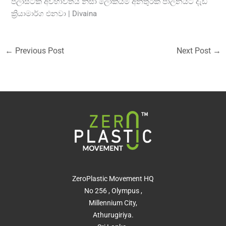
ප්ලාස්ටික් අවභාවිතය නිසා ලෝකයම අනතුරක පාලනයට දැඩි
ක්‍රියාමාර්ග එනවා | Divaina
←
Previous Post
Next Post
→
ZeroPlastic Movement HQ
No 256 , Olympus ,
Millennium City,
Athurugiriya.