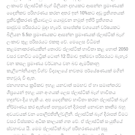
ලංකාවේ ප්ලාස්ටික් බෑග් මිලියන දහයකට ආසන්න ප්‍රමාණයක්
දෛනිකව පරිහරණය කරන අතර ඉන් 10%කට අඩු ප්‍රතිශතයක්
ප්‍රතිචක්‍රීකරණ ක්‍රියාවලට යොමුවන නමුත් ඉතිරි ප්‍රතිශතය
සෘජුවම පරිසරයට මුදා හැරේ. සාපේක්ෂ වශයෙන් වර්ෂයකට
බිලියන 5.5ක ප්‍රමාණයකට ආසන්න ප්‍රමාණයක් ප්ලාස්ටික් බෑග්
ලංකාව තුළ පරිසරයට එකතු වේ. මෙලෙස විධිමත්
කළමනාකරණයකින් තොරව ප්ලාස්ටික් භාවිතා කළ හොත් 2050
වසර වනවිට මෙට්‍රික් ටොන් 12 සීමාව ඉක්මවා පරිසරයට බැහැර
වන කසල ප්‍රමාණය වර්ධනය වන බව ඇමරිකානු
කැලිෆෝනියානු විශ්ව විද්‍යාලයේ නවතම පර්යේෂණයක් මගින්
තහවුරු වී ඇත.
ජනගහනය ක්‍රමිකව ඉහළ යනවාත් සමඟව ඒ හා සමාන්තරව
ශීඝ්‍රයෙන් ඉහළ යන අංගයක් ලෙස ප්ලාස්ටික් බෑග් භාවිතය
හඳුන්වා දිය හැකි ය. අප දෛනිකව භාවිතා කරන ප්ලාස්ටික් බෑග්
නිර්මාණය කර ඇත්තේ පහසුවෙන් දිරාපත් නොවන කෘතීම බහු
අවයවයක් වන පොලිඑතිනීල්වලිනි. ප්ලාස්ටික් බෑග් දිරාපත් වීමට
වසර විස්සකට අධික කාලයක් ගත වේ. ඒ ප්ලාස්ටික් සංයුතියේ
ස්වභාවය යි. මෙම ප්ලාස්ටික් බෑග් පරිහරණයෙන් පසු