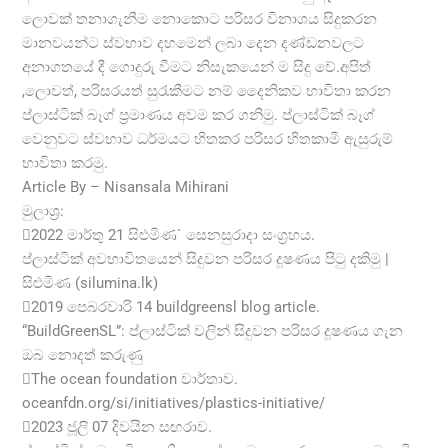
ලොවක් තනාගැනීම නොකොට පරිසර විනාශය සිදුකරන
මානවයන්ට ස්වභාව දහමෙන් ලබා දෙන දණ්ඩනවලට
අනාගතයේ දී ගොදුරු වීමට නිසැකයෙන් ම සිදු වේ.අපිත්
,ලොවත්, පරිසරයත් සුරැකීමට නම් දෛනිකව භාවිතා කරන
ප්ලාස්ටික් බෑග් ප්‍රමාණය අවම කර ගනිමු. ප්ලාස්ටික් බෑග්
වෙනුවට ස්වභාව ධර්මයට හිතකර පරිසර හිතකාමී ඇසුරුම්
භාවිතා කරමු.
Article By – Nisansala Mihirani
මුලාශ්‍ර:
2022 මාර්තු 21 සිළුමිණ` සෙනසුරාදා සංග්‍රහය.
ප්ලාස්ටික් අවභාවිතයෙන් සිදුවන පරිසර දූෂණය පිටු දකිමු |
සිළුමිණ (silumina.lk)
2019 පෙබරවාරි 14 buildgreensl blog article.
“BuildGreenSL”: ප්ලාස්ටික් වලින් සිදුවන පරිසර දූෂණය ගැන
ඔබ නොදත් කරුණු
The ocean foundation වාර්තාව.
oceanfdn.org/si/initiatives/plastics-initiative/
2023 ජූලි 07 දිවයින සඟරාව.