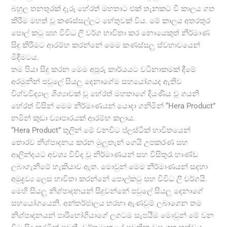
බහුල තනතුරක් දැරූ හේරත් මහතාට එක් තැනකට වී කාලය ගත
කිරීම මහත් වූ කණස්සල්ලට හේතුවක් විය. මේ කාලය අතරතුර
පොල් කටු සහ විවිධ ලී වර්ග භාවිතා කර නොයෙකුත් නිර්මාණ
සිදු කිරීමට ආරම්භ කරන්නේ මෙම කණස්සලු ස්වභාවයෙන්
මිදීමටය.
තම පියා සිදු කරන මෙම අපූරු කාර්යයට වටිනාකමක් දීමේ
අරමුනින් පවුලේ සියලු දෙනාගේම සහයෝගයද ඇතිව
විශ්වවිද්‍යාල ශිශ්‍යාවක් වූ හේරත් මහතාගේ දියණිය වූ ගයනි
හේරත් විසින් මෙම නිර්මාණයන් යොදා ගනිමින් “Hera Product”
නමින් කුඩා ව්‍යාපාරයක් ආරම්භ කලාය.
“Hera Product” තුලින් මේ වනවිට ප්ලස්ටික් භාවිතයෙන්
තොරව නිශ්පාදනය කරන මුලුතැන් ගෙයි උපකරණ සහ
ආලින්දයට අවශ්‍ය විවිද වූ නිර්මාණයන් සහ විසිතුරැ භාණ්ඩ
ලබාගැනීමේ හැකියාව ඇත. මොවුන් මෙම නිර්මාණයන් සදහා
අමුද්‍රව්‍ය ලෙස භාවිතා කරන්නේ පොල්කටු සහ විවිධ ලී වර්ගයි.
මෙහි සියලු නිශ්පාදනයන් සිදුවන්නේ පවුලේ සියලු දෙනාගේ
සහයෝගයෙනි. අන්තර්ජාලය හරහා ඇණවුම් ලබාගෙන තම
නිශ්පාදනයන් පාරිභෝගියාගේ ලගටම සැපයීම මොවුන් මේ වන