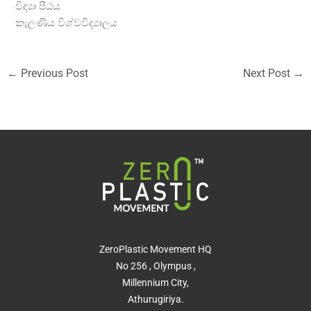
විද්‍යා පීඨය
කැලණිය විශ්වවිද්‍යාලය
←
Previous Post
Next Post
→
ZeroPlastic Movement HQ
No 256 , Olympus ,
Millennium City,
Athurugiriya.