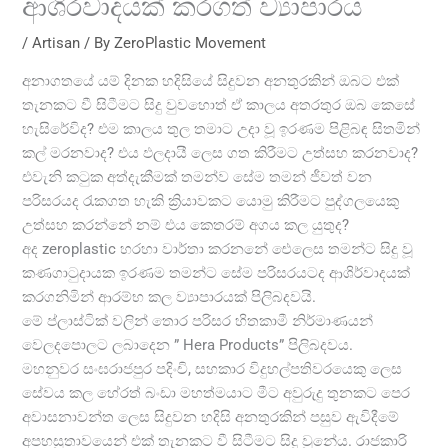
ආශිරවාදයක් කරගත් ව්‍යාපාරය
/
Artisan
/ By
ZeroPlastic Movement
අනාගතයේ යම් දිනක හදිසියේ සිදුවන අනතුරකින් ඔබට එක්
තැනකට වී සිටීමට සිදු වුවහොත් ඒ කාලය අතරතුර ඔබ කෙසේ
හැසිරේවිද? එම කාලය තුල තමාට උදා වූ ඉරණම පිළිබඳ සිතමින්
කල් මරනවාද? එය ඵලදායී ලෙස ගත කිරීමට උත්සහ කරනවාද?
එවැනි කටුක අත්දැකීමක් තමන්ව සේම තමන් ජීවත් වන
පරිසරයද රැකගත හැකි ක්‍රියාවකට යොමු කිරීමට පුද්ගලයෙකු
උත්සහ කරන්නේ නම් එය කෙතරම් අගය කල යුතුද?
අද zeroplastic හරහා වාර්තා කරනනේ ඓලෙස තමන්ට සිදු වූ
කණගාටුදායක ඉරණම තමන්ට සේම පරිසරයටද ආශිර්වාදයක්
කරගනිමින් ආරම්භ කල ව්‍යාපාරයක් පිලිබදවයි.
මේ ප්ලාස්ටික් වලින් තොර පරිසර හිතකාමී නිර්මාණයන්
වෙලදපොලට ලබාදෙන ” Hera Products” පිලිබදවය.
මහනුවර සංඝරාජපුර පදිංචි, සහකාර විදුහල්පතිවරයෙකු ලෙස
සේවය කල හේරත් බංඩා මහත්මයාට මීට අවුරුදු තුනකට පෙර
අවාසනාවන්ත ලෙස සිදුවන හදිසි අනතුරකින් පසුව ඇවිදීමේ
අපහසුතාවයෙන් එක් තැනකට වී සිටීමට සිදු වුනේය. රාජකාරි