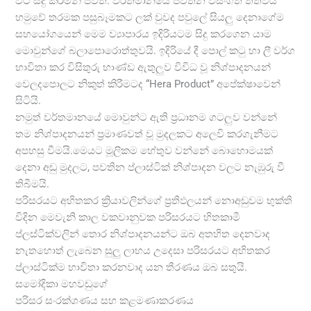
විට සිදු කරමින් පවතී. වර්තමානයේ පවතින වසංගත තත්වය
හමුවේ තරමක පසුබෑමකට ලක් වුවද පවුලේ සියලු දෙනාගේම
සහයෝගයෙන් මෙම ව්‍යාපාරය ඉදිරියටම සිදු කරගෙන යාම
මොවුන්ගේ බලාපොරොත්තුවයි. ඉදිරියේ දී පොල් කටු හා ලී වර්ග
භාවිතා කර විසිතුරු භාණ්ඩ ඇතුලුව විවිධ වූ නිශ්පාදනයන්
වෙලදපොලට නිකුත් කිරීමටද “Hera Product” අපේක්ෂාවෙන්
සිටියි.
නමුත් වර්තමානයේ මොවුන්ට ඇති ප්‍රධානම ගටලුව වන්නේ
තම නිශ්පාදනයන් ප්‍රමාණවත් වූ මුදලකට අලෙවි කරගැනීමට
අපහසු වීමයි.මෙයට මූලිකම හේතුව වන්නේ බොහොමයක්
දෙනා අඩු මුදලට, පවතින ප්ලාස්ටික් නිශ්පාදන වලට නැඹුරු වී
තිබීමයි.
පරිසරයට අහිතකර ක්‍රියාවලින්ගේ ප්‍රතිඵලයන් නොඅඩුවම භුක්ති
විදින මෙවැනි කාල වකවානුවක පරිසරයට හිතකාමී
ප්ලස්ටික්වලින් තොර නිශ්පාදනයන්ට ඔබ අතහිත දෙනවාද
නැතහොත් ලැබෙන සුලු ලාභය උදෙසා පරිසරයට අහිතකර
ප්ලාස්ටික්ම භාවිතා කරනවාද යන තීරණය ඔබ සතුයි.
සමෝදිකා මහවඩුගේ
පරිසර සංරක්ශණය සහ කළමණාකරණය