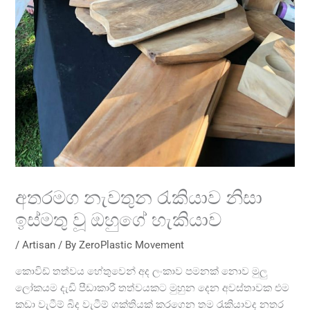
අතරමග නැවතුන රැකියාව නිසා
ඉස්මතු වූ ඔහුගේ හැකියාව
/
Artisan
/ By
ZeroPlastic Movement
කොවිඩ් තත්වය හේතුවෙන් අද ලංකාව පමනක් නොව මුලු
ලෝකයම දැඩි පීඩාකාරී තත්වයකට මුහුන දෙන අවස්තාවක එම
කඩා වැටීම් බිද වැටීම් ශක්තියක් කරගෙන තම රැකියාවද නතර