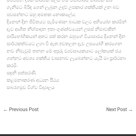
ගැනීමට බිරිඳ ගෙන් ලැබුන උදව් උපකාර ශක්තියක් උන බව
පවසන්නට ඔහු අමතක නොකලේය.
දිනෙන් දින ජීවිතයට පැමිණෙන බාධක වලට අභියෝග කරමින්
දැව ආශිත නිශ්පාදන ඉතා ගුණත්වයෙන් උසස් නිමාවකින්
පාරිභෝගිකයන් අතට පත් කරන ඔහුගේ වියාපාරය දිනෙන් දින
සාර්ථකත්වයට ලගා වී ඇත.ඉවතලන දැව උපයෝගී කරගෙන
නව නිමැවුම් තනන මේ අපූරු ව්‍යවසායකයාට ලෝකයක් ජය
ගන්නට අවශ්‍ය ශක්තිය වාසනාව ලැබෙන්නට යැයි මා ප්‍රාර්ථනා
කරමි.
සඳුනි සත්සරණි
කළමනාකරණ අධ්‍යන පීඨය
සබරගමුව විශ්ව විද්‍යාලය
←
Previous Post
Next Post
→