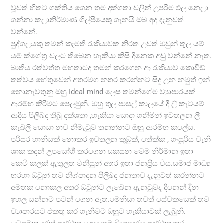
වූවත් හිතට ශක්තිය ගෙන තම දක්ශතා වලින් උපරිම ඵල නෙලා
ගන්නා කලානිර්මාණ ශිල්පියෙකු ගැනයි ඔබ අද දැනුවත්
වන්නේ.
පුද්ගලයකු තමන් කැමති රැකියාවක නිරත උවත් ඔවුන් තුල යම්
යම් ක්ශේත්‍ර වලට තිබෙන හැකියා කිසි දිනෙක අඩු වන්නේ නැත.
බාතිය රත්වත්ත මහතාටද තමන් කරගෙන ආ රැකියාව කොවිඩ්
තත්වය හේතුවෙන් අතරමග නතර කරන්නට සිදු උන නමුත් ඉන්
නොනැවතුනු ඔහු Ideal mind ලෙස තමන්ගේම ව්‍යාපාරයක්
ආරම්භ කිරීමට පෙලඹුනි. ඔහු තුල පාසල් කාලයේ දී ලී කැටයම්
ආදිය පිලිබද තිබූ දක්ශතා ,හැකියා යොදා ගනිමින් ඉවතලන ලී
කැබලි සොයා නව නිමැවුම් තනන්නට ඔහු ආරම්භ කලේය.
පරිසර හානියක් නොකර ඉවතලන කුඹුක්, තේක්ක , ගංසූරිය වැනි
ශාක කදන් උපයෝගී කරගෙන සකසන මෙම නිර්මාන ඉතා
කෙටි කලක් ඇතුලත මිනිසුන් අතර ඉතා ජනප්‍රිය විය.සමාජ මාධ්‍ය
හරහා ඔවුන් තම නිශ්පාදන පිලිබද ජනතාව දැනුවත් කරන්නට
අමතක නොකල අතර ඔවුන්ට ලැබෙන ඇනවුම්ද දිනෙන් දින
ඉහල යන්නට පටන් ගෙන ඇත.මෙනිසා තවත් සේවකයෙක් තම
ව්‍යාපාරයට එකතු කර ගැනීමට ඔහුට හැකියාවක් ලැබුනි.
මෙපමන දුරක් සාර්ථක ලෙස තම වියාපාරය සාර්ථක කර