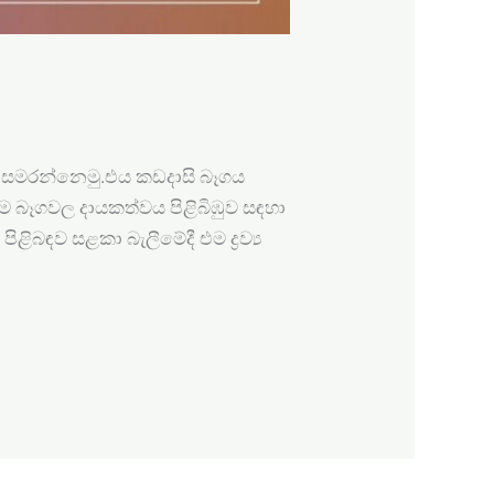
ය සමරන්නෙමු.එය කඩදාසි බෑගය
ෙම බෑගවල දායකත්වය පිළිබිඹුව සඳහා
ිළිබඳව සළකා බැලීමේදී එම ද්‍රව්‍ය