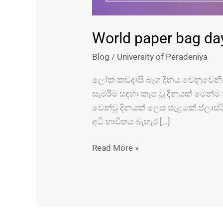
World paper bag da
Blog
/
University of Peradeniya
ලෝක කඩදාසි බෑග දිනය වෙනුවෙනි…
සැමරීම සඳහා කැප වූ දිනයක් මෙන්ම
වෙන්වූ දිනයක් ලෙස සැළකේ.ප්ලාස්ටික්
අධි භාවිතය බැහැර […]
Read More »