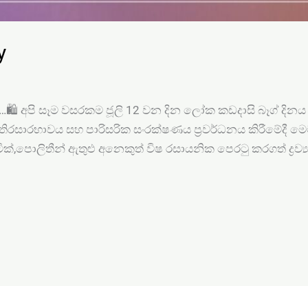
y
🛍 අපි සෑම වසරකම ජූලි 12 වන දින ලෝක කඩදාසි බෑග් දින
 තිරසාරභාවය සහ පාරිසරික සංරක්ෂණය ප්‍රවර්ධනය කිරීමේදී ම
,පොලිතීන් ඇතුළු අනෙකුත් විෂ රසායනික පෙරටු කරගත් ද්‍රව්‍ය ප